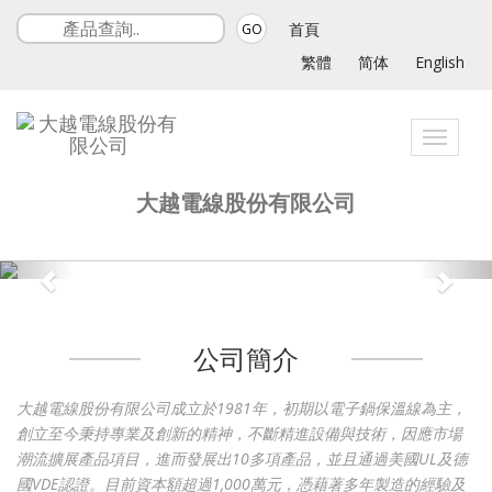
首頁
GO
繁體
简体
English
Toggle
navigat
大越電線股份有限公司
公司簡介
大越電線股份有限公司成立於1981年，初期以電子鍋保溫線為主，
創立至今秉持專業及創新的精神，不斷精進設備與技術，因應市場
潮流擴展產品項目，進而發展出10多項產品，並且通過美國UL及德
國VDE認證。目前資本額超過1,000萬元，憑藉著多年製造的經驗及