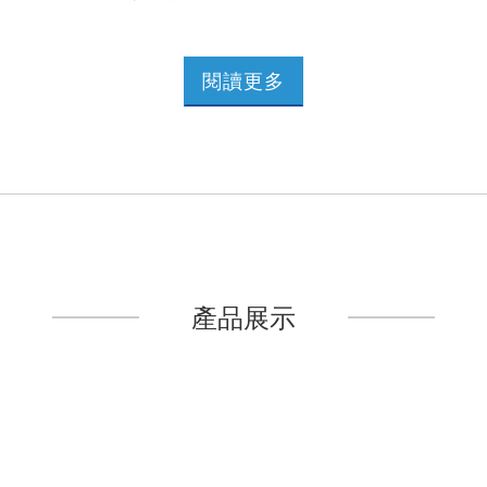
良好的品質發展至今，廣受國內外客戶指定配合使用。專業創新，
誠信合作，永續發展。主要產品：1. 矽膠單芯/細銅電線2. 矽膠多蕊
電纜線3. 矽膠耐熱線 (耐熱範圍: 150°C, 200°C, 350°C, 800°C)4. 矽
閱讀更多
膠發熱/電熱線5. 矽膠高壓電線/電纜6. 矽膠套管/異形條7. 矽膠玻纖
編織電線8. 矽膠/高分子塑膠/鐵氟龍複合電纜 9.
...
產品展示