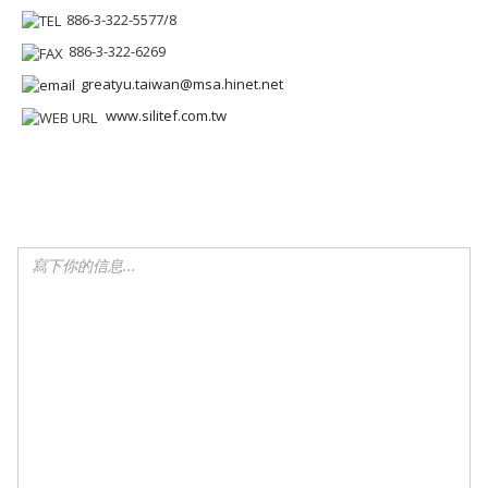
886-3-322-5577/8
886-3-322-6269
greatyu.taiwan@msa.hinet.net
www.silitef.com.tw